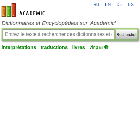
RU
EN
DE
ES
fr-academic.com
Dictionnaires et Encyclopédies sur 'Academic'
Recherche!
interprétations
traductions
livres
Игры ⚽