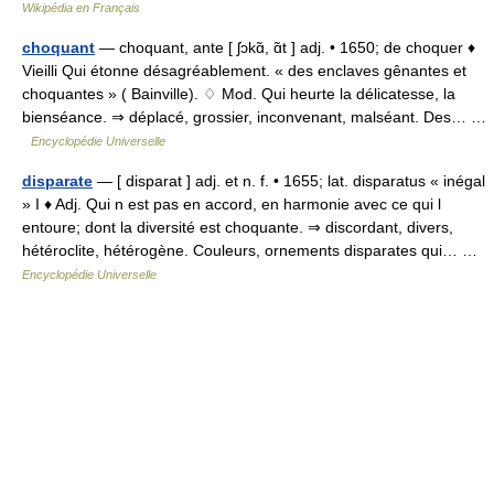
Wikipédia en Français
choquant
— choquant, ante [ ʃɔkɑ̃, ɑ̃t ] adj. • 1650; de choquer ♦
Vieilli Qui étonne désagréablement. « des enclaves gênantes et
choquantes » ( Bainville). ♢ Mod. Qui heurte la délicatesse, la
bienséance. ⇒ déplacé, grossier, inconvenant, malséant. Des… …
Encyclopédie Universelle
disparate
— [ disparat ] adj. et n. f. • 1655; lat. disparatus « inégal
» I ♦ Adj. Qui n est pas en accord, en harmonie avec ce qui l
entoure; dont la diversité est choquante. ⇒ discordant, divers,
hétéroclite, hétérogène. Couleurs, ornements disparates qui… …
Encyclopédie Universelle