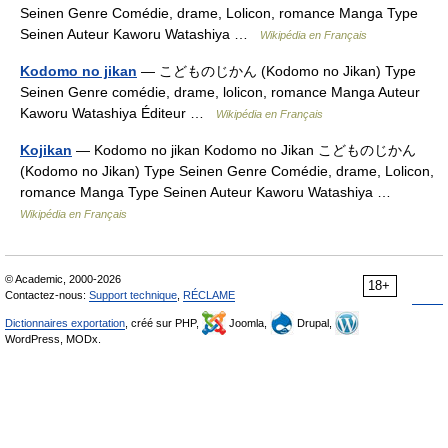
Seinen Genre Comédie, drame, Lolicon, romance Manga Type
Seinen Auteur Kaworu Watashiya …
Wikipédia en Français
Kodomo no jikan
— こどものじかん (Kodomo no Jikan) Type
Seinen Genre comédie, drame, lolicon, romance Manga Auteur
Kaworu Watashiya Éditeur …
Wikipédia en Français
Kojikan
— Kodomo no jikan Kodomo no Jikan こどものじかん
(Kodomo no Jikan) Type Seinen Genre Comédie, drame, Lolicon,
romance Manga Type Seinen Auteur Kaworu Watashiya …
Wikipédia en Français
© Academic, 2000-2026
18+
Contactez-nous:
Support technique
,
RÉCLAME
Dictionnaires exportation
, créé sur PHP,
Joomla,
Drupal,
WordPress, MODx.