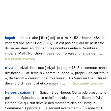
impair
— impair, aire [ ɛ̃pɛr ] adj. et n. m. • 1521; impar 1484; lat.
impar; d apr. pair I ♦ Adj. 1 ♦ Qui n est pas pair, qui ne peut être
divisé par deux en donnant des nombres entiers. Nombres
impairs. Math. Fonction impaire, dont la valeur change de… …
Encyclopédie Universelle
trivial
— trivial, iale, iaux [ trivjal, jo ] adj. • 1545 « commun, sans
distinction »; lat. trivialis « commun, banal », proprt « de carrefour
», de trivium « carrefour de trois voies » 1 ♦ Vieilli ou littér. Qui est
devenu ordinaire, plat et commun. «… …
Encyclopédie Universelle
Heroes : saison 3
— Saison 3 de Heroes Cet article présente le
guide des épisodes de la troisième saison du feuilleton télévisé
Heroes. Ce qui suit dévoile des moments clés de l’intrigue.
Sommaire 1 Épisode 1 : Le second avènement 2 Épisode 2 : L