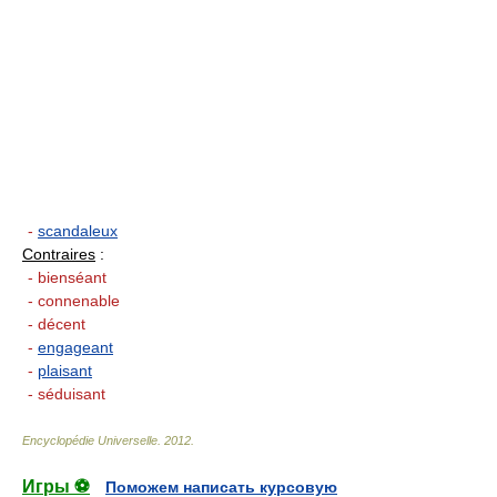
-
scandaleux
Contraires
:
- bienséant
- connenable
- décent
-
engageant
-
plaisant
- séduisant
Encyclopédie Universelle
.
2012
.
Игры ⚽
Поможем написать курсовую